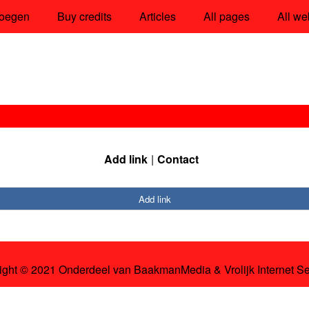
oegen
Buy credits
Articles
All pages
All we
Add link
Contact
Add link
ight © 2021 Onderdeel van
BaakmanMedia
&
Vrolijk Internet S