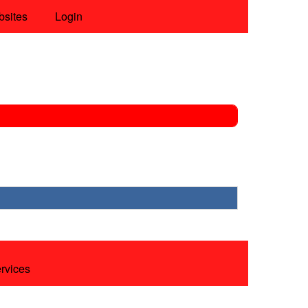
bsites
Login
ervices