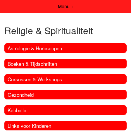
Menu +
Religie & Spiritualiteit
Astrologie & Horoscopen
Boeken & Tijdschriften
Cursussen & Workshops
Gezondheid
Kabballa
Links voor Kinderen